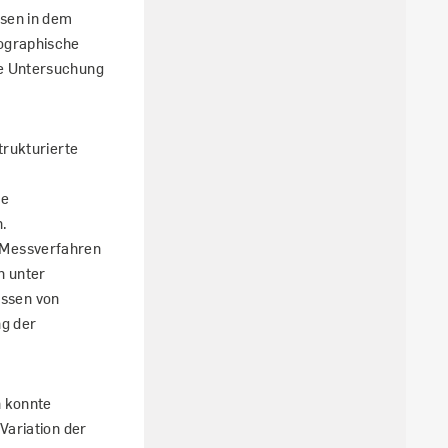
ssen in dem
mographische
ie Untersuchung
trukturierte
ie
n.
 Messverfahren
n unter
ssen von
ng der
h konnte
Variation der