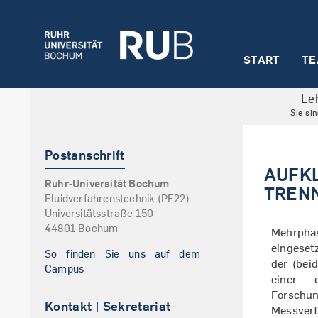
START
TE
Le
Sie si
Postanschrift
AUFK
Ruhr-Universität Bochum
TREN
Fluidverfahrenstechnik (PF22)
Universitätsstraße 150
44801 Bochum
Mehrphas
eingeset
So finden Sie uns auf dem
der (bei
Campus
einer e
Forschun
Kontakt | Sekretariat
Messverf