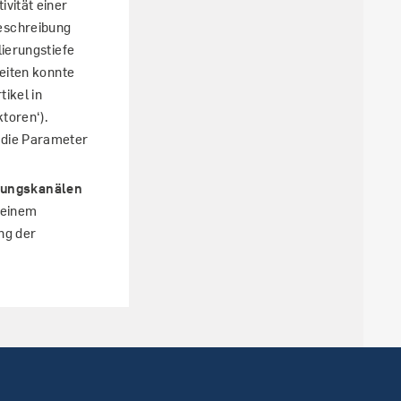
vität einer
eschreibung
lierungstiefe
beiten konnte
ikel in
toren‘).
 die Parameter
mungskanälen
 einem
ng der