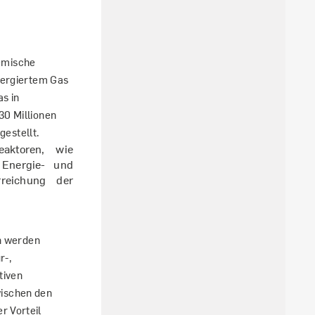
emische
spergiertem Gas
as in
30 Millionen
estellt.
eaktoren, wie
 Energie- und
reichung der
n werden
r-,
tiven
wischen den
r Vorteil