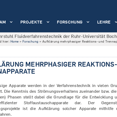
AM
PROJEKTE
FORSCHUNG
LEHRE
hrstuhl Fluidverfahrenstechnik der Ruhr-Universität Boc
nd hier:
Home
»
Forschung
»
Aufklärung mehrphasiger Reaktions- und Trenna
LÄRUNG MEHRPHASIGER REAKTIONS-
NAPPARATE
ige Apparate werden in der Verfahrenstechnik in vielen Gr
zt. Die Kenntnis des Strömungsverhaltens zueinander bzw. die
den) Phasen stellt dabei die Grundlage für die Entwicklung
ffizienter Stoffaustauschapparate dar. Der Gegens
gsprojekte ist die Aufklärung solcher Apparate mithilfe n
ahren.