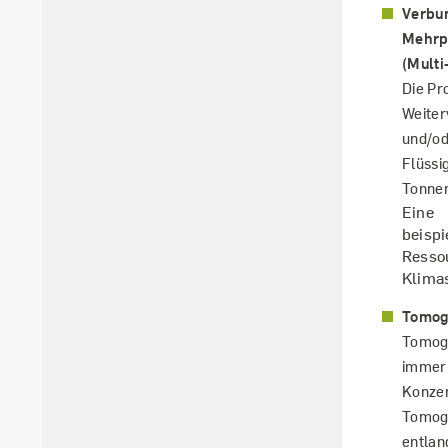
Verbu
Mehrp
(Multi
Die Pr
Weiter
und/od
Flüssi
Tonnen
Eine 
beisp
Resso
Klimas
Tomog
Tomogr
immer 
Konzen
Tomogr
entlan