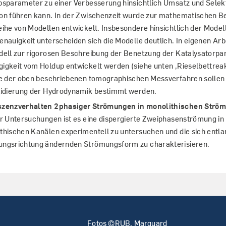
bsparameter zu einer Verbesserung hinsichtlich Umsatz und Selekti
on führen kann. In der Zwischenzeit wurde zur mathematischen B
eihe von Modellen entwickelt. Insbesondere hinsichtlich der Model
enauigkeit unterscheiden sich die Modelle deutlich. In eigenen Ar
dell zur rigorosen Beschreibung der Benetzung der Katalysatorpart
igkeit vom Holdup entwickelt werden (siehe unten ‚Rieselbettreak
fe der oben beschriebenen tomographischen Messverfahren sollen
lidierung der Hydrodynamik bestimmt werden.
szenzverhalten 2phasiger Strömungen in monolithischen Strö
er Untersuchungen ist es eine dispergierte Zweiphasenströmung in
thischen Kanälen experimentell zu untersuchen und die sich entla
ngsrichtung ändernden Strömungsform zu charakterisieren.
Fotos ©RUB, Marquard