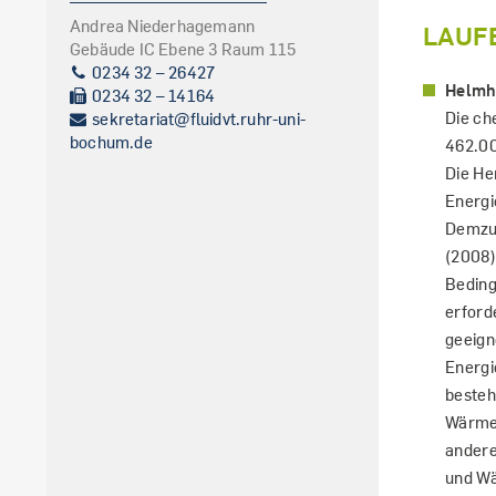
Andrea Niederhagemann
LAUF
Gebäude IC Ebene 3 Raum 115
0234 32 – 26427
Helmho
0234 32 – 14164
Die ch
sekretariat@fluidvt.ruhr-uni-
bochum.de
462.00
Die He
Energi
Demzuf
(2008)
Beding
erford
geeign
Energi
besteh
Wärmer
andere
und Wä