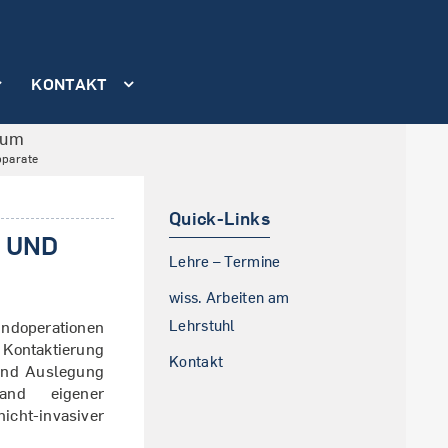
KONTAKT
hum
pparate
Quick-Links
 UND
Lehre – Termine
wiss. Arbeiten am
Lehrstuhl
undoperationen
 Kontaktierung
Kontakt
 und Auslegung
tand eigener
icht-invasiver