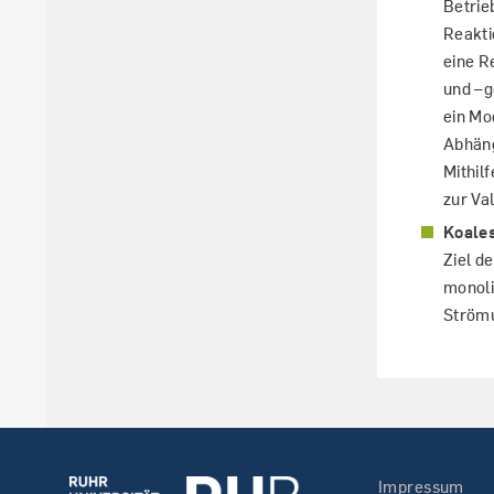
Betrie
Reakti
eine R
und –g
ein Mo
Abhäng
Mithil
zur Va
Koale
Ziel d
monoli
Strömu
Impressum