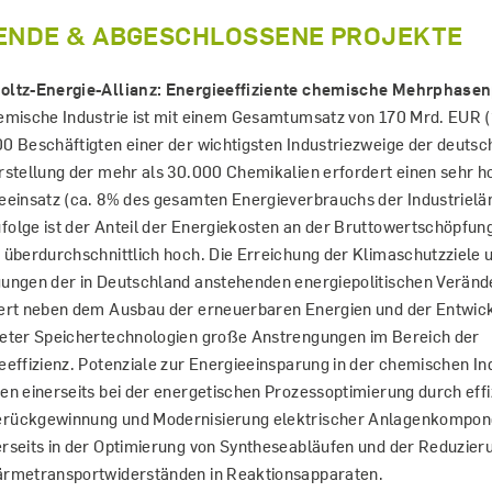
ENDE & ABGESCHLOSSENE PROJEKTE
ltz-Energie-Allianz: Energieeffiziente chemische Mehrphase
emische Industrie ist mit einem Gesamtumsatz von 170 Mrd. EUR (
0 Beschäftigten einer der wichtigsten Industriezweige der deutsc
rstellung der mehr als 30.000 Chemikalien erfordert einen sehr 
eeinsatz (ca. 8% des gesamten Energieverbrauchs der Industrielä
olge ist der Anteil der Energiekosten an der Bruttowertschöpfung
 überdurchschnittlich hoch. Die Erreichung der Klimaschutzziele 
ungen der in Deutschland anstehenden energiepolitischen Verän
ert neben dem Ausbau der erneuerbaren Energien und der Entwic
eter Speichertechnologien große Anstrengungen im Bereich der
eeffizienz. Potenziale zur Energieeinsparung in der chemischen In
en einerseits bei der energetischen Prozessoptimierung durch effi
ückgewinnung und Modernisierung elektrischer Anlagenkompon
rseits in der Optimierung von Syntheseabläufen und der Reduzieru
rmetransportwiderständen in Reaktionsapparaten.