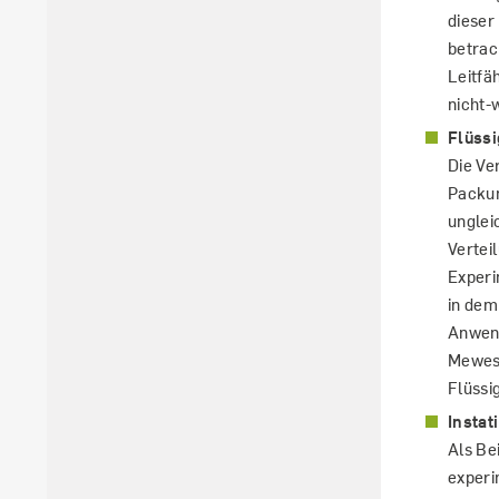
dieser
betrac
Leitfä
nicht-
Flüssi
Die Ve
Packun
unglei
Vertei
Experi
in dem
Anwend
Mewes 
Flüssi
Instat
Als Be
experi