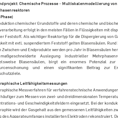
ndprojekt: Chemische Prozesse – Multiskalenmodellierung von
hasenreaktoren
-Phase)
oduktion chemischer Grundstoffe und deren chemische und bioch
verarbeitung erfolgt in den meisten Fällen in Flüssigkeiten mit di
er Feststoff. Als wichtiger Reaktortyp für die Dispergierung von G
gkeit mit evtl. suspendiertem Feststoff gelten Blasensäulen. Rund 
 Zwischen-und Endprodukte werden pro Jahr in Blasensäulen herg
maßgeschneiderte Auslegung industrieller Mehrphasenr
ielsweise Blasensäulen, birgt ein enormes Potenzial zur
urcenschonung und einen signifikanten Beitrag zur Er
chutzziele.
raphische Leitfähigkeitsmessungen
aphische Messverfahren für verfahrenstechnische Anwendunge
häufiger zum Messen von zwei- und dreidimensionalen Temperatu
trations- und Geschwindigkeitsfeldern eingesetzt. Bei der konduk
aphie wird der Gasgehalt aus den gemessenen Leitfähigkeiten z
g des Apparateumfanges installierten Elektroden rekonstruiert. De