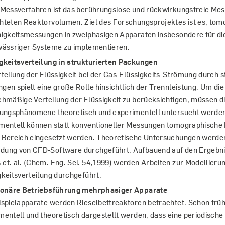
 Messverfahren ist das berührungslose und rückwirkungsfreie Me
hteten Reaktorvolumen. Ziel des Forschungsprojektes ist es, to
higkeitsmessungen in zweiphasigen Apparaten insbesondere für d
wässriger Systeme zu implementieren.
gkeitsverteilung in strukturierten Packungen
rteilung der Flüssigkeit bei der Gas-Flüssigkeits-Strömung durch s
gen spielt eine große Rolle hinsichtlich der Trennleistung. Um die
chmäßige Verteilung der Flüssigkeit zu berücksichtigen, müssen d
lungsphänomene theoretisch und experimentell untersucht werde
mentell können statt konventioneller Messungen tomographische
 Bereich eingesetzt werden. Theoretische Untersuchungen werde
ung von CFD-Software durchgeführt. Aufbauend auf den Ergebni
et. al. (Chem. Eng. Sci. 54,1999) werden Arbeiten zur Modellieru
gkeitsverteilung durchgeführt.
ionäre Betriebsführung mehrphasiger Apparate
ispielapparate werden Rieselbettreaktoren betrachtet. Schon frü
mentell und theoretisch dargestellt werden, dass eine periodische 