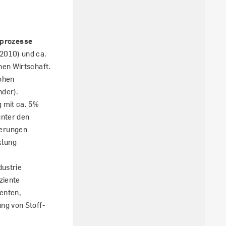
nprozesse
2010) und ca.
hen Wirtschaft.
hohen
nder).
 mit ca. 5%
unter den
derungen
klung
dustrie
ziente
enten,
ng von Stoff-